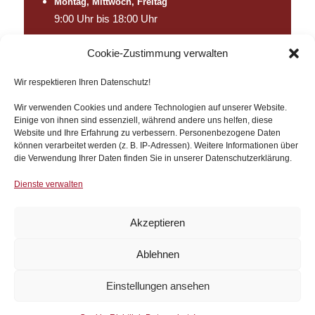
Montag, Mittwoch,
Freitag
9:00 Uhr bis 18:00 Uhr
Dienstag, Donnerstag
Cookie-Zustimmung verwalten
11:00 Uhr bis 18:00 Uhr
Sa
Wir respektieren Ihren Datenschutz!
10:00 Uhr bis 13:00 Uhr
Wir verwenden Cookies und andere Technologien auf unserer Website.
Sonn- und Feiertage
Einige von ihnen sind essenziell, während andere uns helfen, diese
Notfallsprechstunde
Website und Ihre Erfahrung zu verbessern. Personenbezogene Daten
können verarbeitet werden (z. B. IP-Adressen). Weitere Informationen über
10:00 Uhr bis 13:00 Uhr
die Verwendung Ihrer Daten finden Sie in unserer Datenschutzerklärung.
Wir weisen Sie darauf hin, dass in der
Dienste verwalten
Notfallsprechstunde eine Notdienstgebühr zzgl
zu den Behandlungsgebühren zu entrichten ist
Akzeptieren
Ablehnen
Einstellungen ansehen