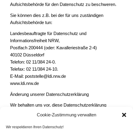
Aufsichtsbehörde für den Datenschutz zu beschweren.
Sie können dies z.B. bei der für uns zuständigen
Aufsichtsbehörde tun:
Landesbeauftragte für Datenschutz und
Informationsfreiheit NRW,
Postfach 200444 (oder: Kavalleriestraße 2-4)
40102 Düsseldorf
Telefon: 02 11/384 24-0.
Telefax: 02 11/384 24-10.
E-Mail: poststelle@ldi.nrw.de
www.ldi.nrw.de
Änderung unserer Datenschutzerklärung
Wir behalten uns vor, diese Datenschutzerklärung
gelegentlich anzupassen, damit sie stets den aktuellen
Cookie-Zustimmung verwalten
rechtlichen Anforderungen entspricht oder um Änderungen
unserer Leistungen in der Datenschutzerklärung
Wir respektieren Ihren Datenschutz!