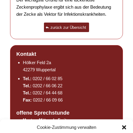
Zeckenprophylaxe ergibt sich aus der Bedeutung
der Zecke als Vektor für Infektionskrankheiten.
zurück zur Übersicht
Kontakt
Hölker Feld 2a
42279 Wuppertal
Tel.:
0202 / 66 02 85
Tel.:
0202 / 66 06 22
Tel.:
0202 / 64 44 68
Fax:
0202 / 66 09 66
offene Sprechstunde
Montag, Mittwoch,
Freitag
9:00 Uhr bis 18:00 Uhr
Cookie-Zustimmung verwalten