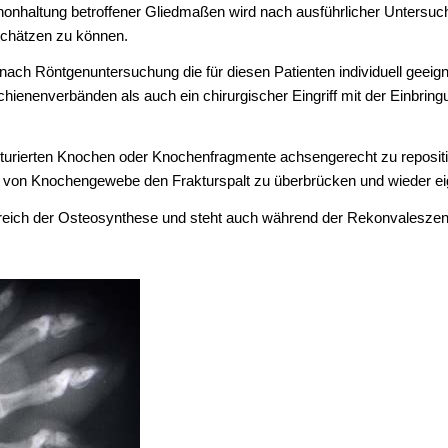
chonhaltung betroffener Gliedmaßen wird nach ausführlicher Untersu
schätzen zu können.
 nach Röntgenuntersuchung die für diesen Patienten individuell gee
hienenverbänden als auch ein chirurgischer Eingriff mit der Einbring
akturierten Knochen oder Knochenfragmente achsengerecht zu repositio
ng von Knochengewebe den Frakturspalt zu überbrücken und wieder eig
reich der Osteosynthese und steht auch während der Rekonvaleszenzze